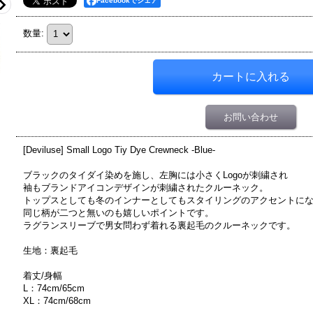
Facebookでシェア
数量
:
お問い合わせ
[Deviluse] Small Logo Tiy Dye Crewneck -Blue-
ブラックのタイダイ染めを施し、左胸には小さくLogoが刺繍され
袖もブランドアイコンデザインが刺繍されたクルーネック。
トップスとしても冬のインナーとしてもスタイリングのアクセントに
同じ柄が二つと無いのも嬉しいポイントです。
ラグランスリーブで男女問わず着れる裏起毛のクルーネックです。
生地：裏起毛
着丈/身幅
L：74cm/65cm
XL：74cm/68cm