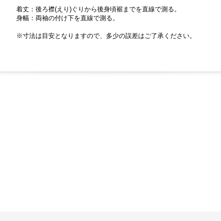
着丈：後ろ襟(えり)ぐりから後身頃裾までを直線で測る。
身幅：両袖の付け下を直線で測る。
※寸法は目安となりますので、多少の誤差はご了承ください。