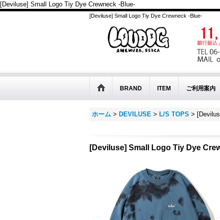
[Deviluse] Small Logo Tiy Dye Crewneck -Blue-
[Deviluse] Small Logo Tiy Dye Crewneck -Blue-
BRAND
ITEM
ご利用案内
ホーム
>
DEVILUSE
>
L/S TOPS
>
[Devil
[Deviluse] Small Logo Tiy Dye