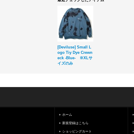
[Deviluse] Small L
ogo Tiy Dye Crewn
eck -Blue- ※XLサ
イズのみ
ホーム
新規登録はこちら
ショッピングカート