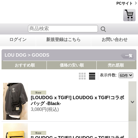
PCサイト
ログイン
新規登録はこちら
お問い合わせ
LOU DOG > GOODS
一覧
おすすめ順
価格の安い順
売れ筋順
表示件数
:
[LOUDOG x TGIF!] LOUDOG x TGIF!コラボ
バッグ -Black-
3,080円
(税込)
[LOUDOG x TGIF!] LOUDOG x TGIF!コラボ