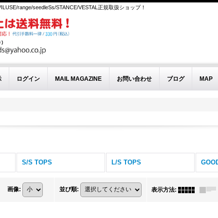
EVILUSE/range/seedleSs/STANCE/VESTAL正規取扱ショップ！
示
ログイン
MAIL MAGAZINE
お問い合わせ
ブログ
MAP
S/S TOPS
L/S TOPS
GOO
画像
:
並び順
:
表示方法
: