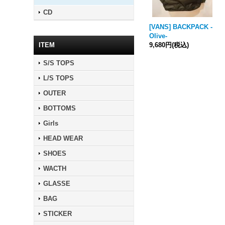
CD
[VANS] BACKPACK -
Olive-
ITEM
9,680円
(税込)
S/S TOPS
L/S TOPS
OUTER
BOTTOMS
Girls
HEAD WEAR
SHOES
WACTH
GLASSE
BAG
STICKER