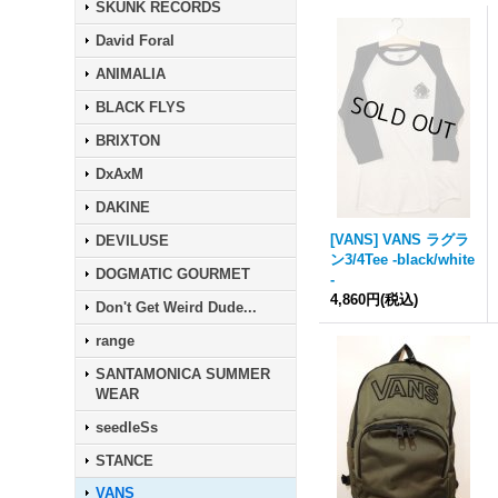
SKUNK RECORDS
David Foral
ANIMALIA
BLACK FLYS
BRIXTON
DxAxM
DAKINE
[VANS] VANS ラグラ
DEVILUSE
ン3/4Tee -black/white
DOGMATIC GOURMET
-
4,860円
(税込)
Don't Get Weird Dude...
range
SANTAMONICA SUMMER
WEAR
seedleSs
STANCE
VANS