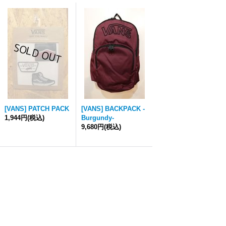
[VANS] PATCH PACK
[VANS] BACKPACK -
1,944円
(税込)
Burgundy-
9,680円
(税込)