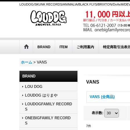
LOUDOG/SKUNK RECORDS/ANIMALIA/BLACK FLYS/BRIXTON/DxAxM/D
BRAND
ITEM
ご利用案内
特定商取引法表
ホーム
>
VANS
BRAND
VANS
LOU DOG
LOUDOG はりまや
VANS (全商品)
LOUDOGFAMILY RECORD
S
表示数
:
ONEBIGFAMILY RECORD
S
7
件