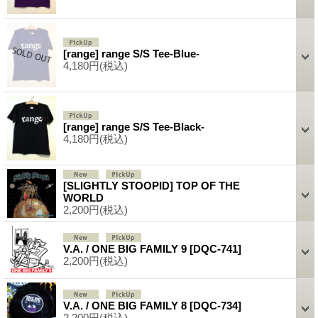
[range] range S/S Tee-Blue-
4,180円
(税込)
[range] range S/S Tee-Black-
4,180円
(税込)
[SLIGHTLY STOOPID] TOP OF THE
WORLD
2,200円
(税込)
V.A. / ONE BIG FAMILY 9
[DQC-741]
2,200円
(税込)
V.A. / ONE BIG FAMILY 8
[DQC-734]
2,200円
(税込)