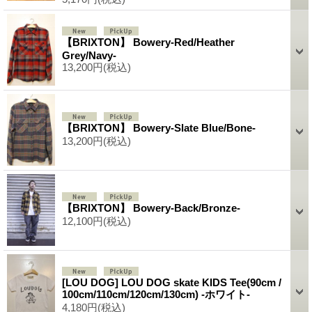
【BRIXTON】 Bowery-Red/Heather
Grey/Navy-
13,200円
(税込)
【BRIXTON】 Bowery-Slate Blue/Bone-
13,200円
(税込)
【BRIXTON】 Bowery-Back/Bronze-
12,100円
(税込)
[LOU DOG] LOU DOG skate KIDS Tee(90cm /
100cm/110cm/120cm/130cm) -ホワイト-
4,180円
(税込)