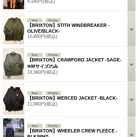
4,180円
(税込)
【BRIXTON】STITH WINDBREAKER -
OLIVE/BLACK-
10,800円
(税込)
【BRIXTON】CRAWFORD JACKET -SAGE-
※Mサイズのみ
18,360円
(税込)
【BRIXTON】MERCED JACKET -BLACK-
11,880円
(税込)
【BRIXTON】WHEELER CREW FLEECE -
BLK/WHT-