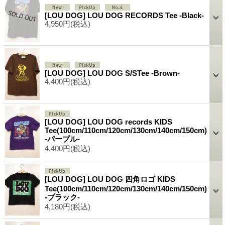
[LOU DOG] LOU DOG RECORDS Tee -Black-
4,950円
(税込)
[LOU DOG] LOU DOG S/STee -Brown-
4,400円
(税込)
[LOU DOG] LOU DOG records KIDS
Tee(100cm/110cm/120cm/130cm/140cm/150cm)
-パープル-
4,400円
(税込)
[LOU DOG] LOU DOG 四角ロゴ KIDS
Tee(100cm/110cm/120cm/130cm/140cm/150cm)
-ブラック-
4,180円
(税込)