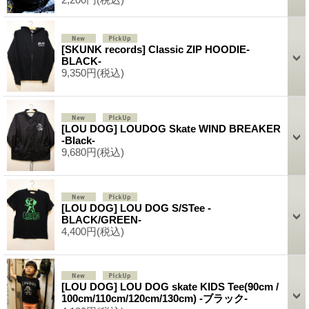
[SKUNK records] Classic ZIP HOODIE-
BLACK-
9,350円
(税込)
[LOU DOG] LOUDOG Skate WIND BREAKER
-Black-
9,680円
(税込)
[LOU DOG] LOU DOG S/STee -
BLACK/GREEN-
4,400円
(税込)
[LOU DOG] LOU DOG skate KIDS Tee(90cm /
100cm/110cm/120cm/130cm) -ブラック-