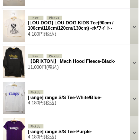
[LOU DOG] LOU DOG KIDS Tee(90cm /
100cm/110cm/120cm/130cm) -ホワイト-
4,180円
(税込)
【BRIXTON】 Mach Hood Fleece-Black-
11,000円
(税込)
[range] range S/S Tee-White/Blue-
4,180円
(税込)
[range] range S/S Tee-Purple-
4,180円
(税込)