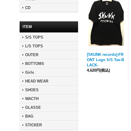
CD
ITEM
S/S TOPS
L/S TOPS
[SKUNK records]-FR
OUTER
ONT Logo S/S Tee-B
BOTTOMS
LACK-
4,620円
(税込)
Girls
HEAD WEAR
SHOES
WACTH
GLASSE
BAG
STICKER