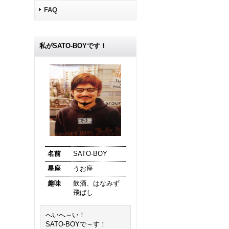
FAQ
私がSATO-BOYです！
名前
SATO-BOY
星座
うお座
趣味
飲酒、はなみず
飛ばし
へいへ～い！
SATO-BOYで～す！