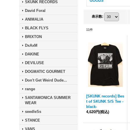
GOODS
SKUNK RECORDS
David Foral
表示数
:
ANIMALIA
BLACK FLYS
11
件
BRIXTON
DxAxM
DAKINE
DEVILUSE
DOGMATIC GOURMET
Don't Get Weird Dude...
range
[SKUNK records] Bes
SANTAMONICA SUMMER
t of SKUNK S/S Tee -
WEAR
black-
seedleSs
4,620円
(税込)
STANCE
VANS