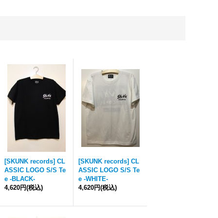
[SKUNK records] CL
[SKUNK records] CL
ASSIC LOGO S/S Te
ASSIC LOGO S/S Te
e -BLACK-
e -WHITE-
4,620円
(税込)
4,620円
(税込)