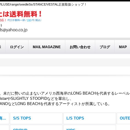
EVILUSE/range/seedleSs/STANCE/VESTAL正規取扱ショップ！
示
ログイン
MAIL MAGAZINE
お問い合わせ
ブログ
MAP
げ、未だに勢いの止まないアメリカ西海岸のLONG BEACHを代表するレーベ
AllstarやSLIGHTLY STOOPIDなどを輩出し、
HILIEANOなどLONG BEACHを代表するアーティストが所属している。
SKUNK RECORDS (全商品)
S/S TOPS
L/S TOPS
OUT