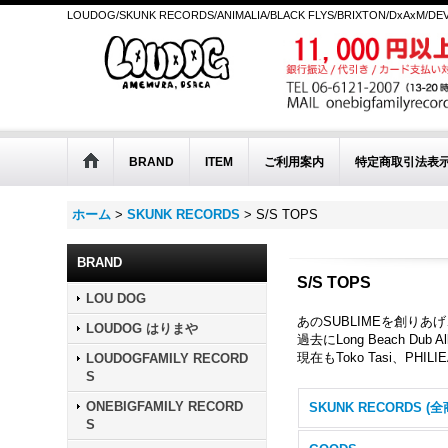
LOUDOG/SKUNK RECORDS/ANIMALIA/BLACK FLYS/BRIXTON/DxAxM/D
BRAND
ITEM
ご利用案内
特定商取引法表
ホーム
>
SKUNK RECORDS
>
S/S TOPS
BRAND
S/S TOPS
LOU DOG
あのSUBLIMEを創りあ
LOUDOG はりまや
過去にLong Beach Dub 
現在もToko Tasi、P
LOUDOGFAMILY RECORD
S
ONEBIGFAMILY RECORD
S