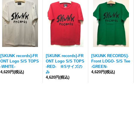
[SKUNK records]-FR
[SKUNK records}-FR
[SKUNK RECORDS]-
ONT Logo S/S TOPS
ONT Logo S/S TOPS
Front LOGO- S/S Tee
-WHITE-
-RED- ※Sサイズの
-GREEN-
4,620円
(税込)
み
4,620円
(税込)
4,620円
(税込)