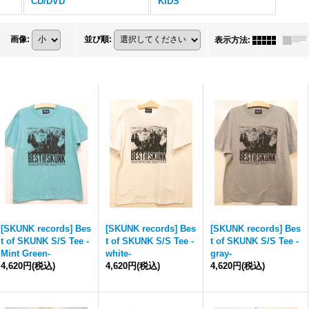
CD/DVD
KIDS
画像
:
並び順
:
表示方法
:
[SKUNK records] Bes
[SKUNK records] Bes
[SKUNK records] Bes
t of SKUNK S/S Tee -
t of SKUNK S/S Tee -
t of SKUNK S/S Tee -
Mint Green-
white-
gray-
4,620円
(税込)
4,620円
(税込)
4,620円
(税込)