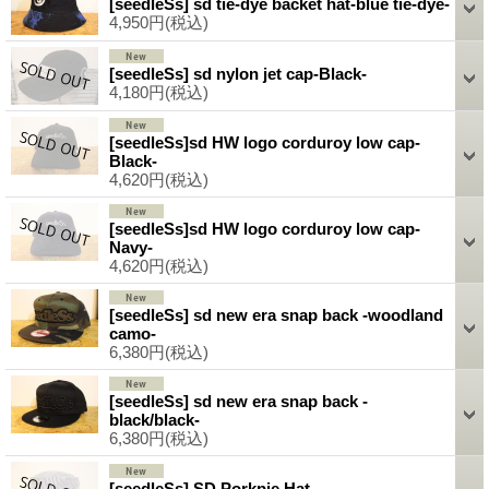
[seedleSs] sd tie-dye backet hat-blue tie-dye-
4,950円
(税込)
[seedleSs] sd nylon jet cap-Black-
4,180円
(税込)
[seedleSs]sd HW logo corduroy low cap-
Black-
4,620円
(税込)
[seedleSs]sd HW logo corduroy low cap-
Navy-
4,620円
(税込)
[seedleSs] sd new era snap back -woodland
camo-
6,380円
(税込)
[seedleSs] sd new era snap back -
black/black-
6,380円
(税込)
[seedleSs] SD Porkpie Hat