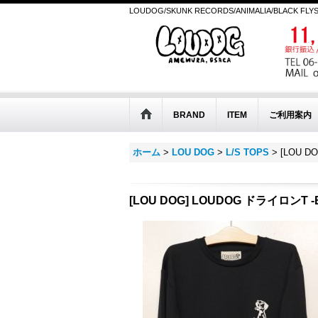
LOUDOG/SKUNK RECORDS/ANIMALIA/BLACK FLY
BRAND
ITEM
ご利用案内
ホーム
>
LOU DOG
>
L/S TOPS
>
[LOU D
[LOU DOG] LOUDOG ドライロンT -B