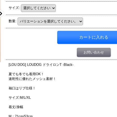
サイズ
:
数量
:
お問い合わせ
[LOU DOG] LOUDOG ドライロンT -Black-
夏でも冬でも着用OK！
速乾性に優れたメッシュ素材！
袖口はリブ仕様！
サイズ:M/L/XL
着丈/身幅
M：71cm/53cm