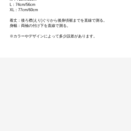
L：74cm/56cm
XL：77cm/60cm
着丈：後ろ襟(えり)ぐりから後身頃裾までを直線で測る。
身幅：両袖の付け下を直線で測る。
※カラーやデザインによって多少誤差があります。