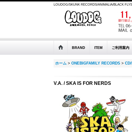
LOUDOG/SKUNK RECORDS/ANIMALIA/BLACK FLY
BRAND
ITEM
ご利用案内
ホーム
>
ONEBIGFAMILY RECORDS
>
CD
V.A. / SKA IS FOR NERDS