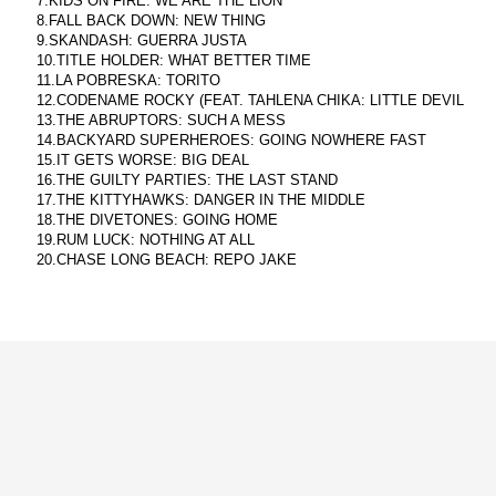
7.KIDS ON FIRE: WE ARE THE LION
8.FALL BACK DOWN: NEW THING
9.SKANDASH: GUERRA JUSTA
10.TITLE HOLDER: WHAT BETTER TIME
11.LA POBRESKA: TORITO
12.CODENAME ROCKY (FEAT. TAHLENA CHIKA: LITTLE DEVIL
13.THE ABRUPTORS: SUCH A MESS
14.BACKYARD SUPERHEROES: GOING NOWHERE FAST
15.IT GETS WORSE: BIG DEAL
16.THE GUILTY PARTIES: THE LAST STAND
17.THE KITTYHAWKS: DANGER IN THE MIDDLE
18.THE DIVETONES: GOING HOME
19.RUM LUCK: NOTHING AT ALL
20.CHASE LONG BEACH: REPO JAKE