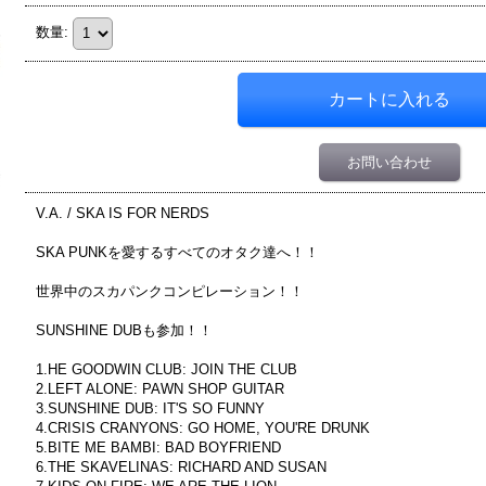
数量
:
お問い合わせ
V.A. / SKA IS FOR NERDS
SKA PUNKを愛するすべてのオタク達へ！！
世界中のスカパンクコンピレーション！！
SUNSHINE DUBも参加！！
1.HE GOODWIN CLUB: JOIN THE CLUB
2.LEFT ALONE: PAWN SHOP GUITAR
3.SUNSHINE DUB: IT'S SO FUNNY
4.CRISIS CRANYONS: GO HOME, YOU'RE DRUNK
5.BITE ME BAMBI: BAD BOYFRIEND
6.THE SKAVELINAS: RICHARD AND SUSAN