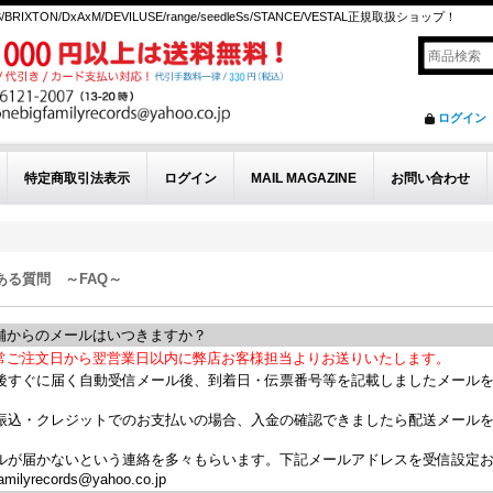
S/BRIXTON/DxAxM/DEVILUSE/range/seedleSs/STANCE/VESTAL正規取扱ショップ！
ログイン
特定商取引法表示
ログイン
MAIL MAGAZINE
お問い合わせ
ある質問 ～FAQ～
からのメールはいつきますか？
常ご注文日から翌営業日以内に弊店お客様担当よりお送りいたします。
後すぐに届く自動受信メール後、到着日・伝票番号等を記載しましたメール
振込・クレジットでのお支払いの場合、入金の確認できましたら配送メール
ルが届かないという連絡を多々もらいます。下記メールアドレスを受信設定
amilyrecords@yahoo.co.jp