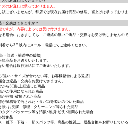
ズのお直しはできますか？
イズのお直しは承っておりません。
し訳ございませんが、弊店では現在お届け商品の修理、裾上げは承っており
・交換はできますか？
能ですが、内容によっては受け付けません。
なる場合におきましても、ご連絡の無いご返品・交換はお受け致しませんの
到着から3日以内にメール・電話にてご連絡ください。
不良・誤送・輸送中の破損]
正規商品をお送りいたします。
ない場合は銀行振込にてご返金いたします。
ージ違い・サイズが合わない等、お客様都合による返品]
場合は返品・交換をお受けできません。
けから3日以上経過した商品
様がご使用になられた商品
様が汚損･破損された商品
様が試着等で汚された・タバコ等匂いのついた商品
け後､お洗濯、修理、クリーニング等された商品
のタグ・パッケージ等を汚損･破損･紛失･破棄された場合
ル対象品
ス・靴下・下着・一部スパッツ等、商品の性質上、返品交換をお断りしてい