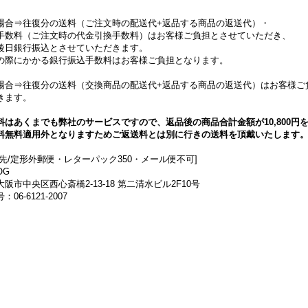
場合⇒往復分の送料（ご注文時の配送代+返品する商品の返送代）・
手数料（ご注文時の代金引換手数料）はお客様ご負担とさせていただき、
後日銀行振込とさせていただきます。
の際にかかる銀行振込手数料はお客様ご負担となります。
場合⇒往復分の送料（交換商品の配送代+返品する商品の返送代）はお客様ご
きます。
料はあくまでも弊社のサービスですので、返品後の商品合計金額が10,800円
料無料適用外となりますためご返送料とは別に行きの送料を頂戴いたします
送先/定形外郵便・レターパック350・メール便不可]
OG
阪市中央区西心斎橋2-13-18 第二清水ビル2F10号
06-6121-2007