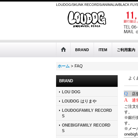
LOUDOG/SKUNK RECORDS/ANIMALIA/BLACK FLY
BRAND
ITEM
ご利用案内
ホーム
>
FAQ
よく
BRAND
LOU DOG
Q
店舗
A
通
LOUDOG はりまや
ご注文
LOUDOGFAMILY RECORD
す。
S
※銀行
す。
ONEBIGFAMILY RECORD
※メー
S
onebigf