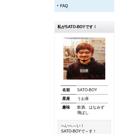
FAQ
私がSATO-BOYです！
名前
SATO-BOY
星座
うお座
趣味
飲酒、はなみず
飛ばし
へいへ～い！
SATO-BOYで～す！