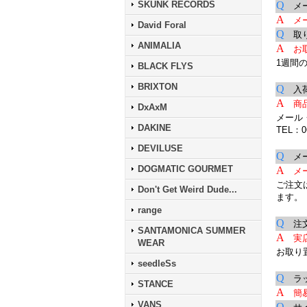
SKUNK RECORDS
Q
メー
A
メ
David Foral
Q
取り
ANIMALIA
A
お
1週間
BLACK FLYS
BRIXTON
Q
入荷
A
商
DxAxM
メール
DAKINE
TEL：06
DEVILUSE
Q
メー
DOGMATIC GOURMET
A
メ
ご注文
Don't Get Weird Dude...
ます。
range
Q
注文
SANTAMONICA SUMMER
A
実
WEAR
お取り
seedleSs
Q
ラッ
STANCE
A
簡
VANS
Q