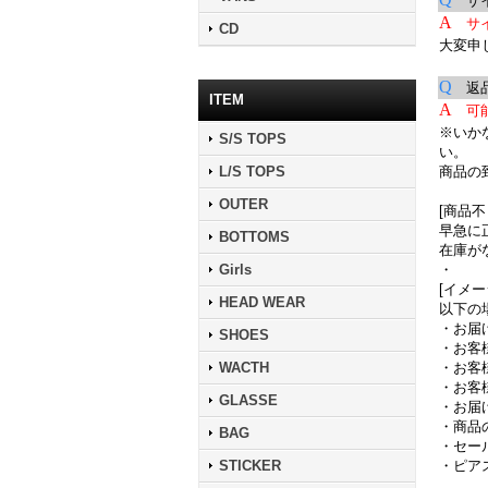
サイ
A
サ
CD
大変申
Q
返品
ITEM
A
可
※いか
S/S TOPS
い。
L/S TOPS
商品の
OUTER
[商品
早急に
BOTTOMS
在庫が
Girls
・
[イメ
HEAD WEAR
以下の
・お届
SHOES
・お客
WACTH
・お客
・お客
GLASSE
・お届
・商品
BAG
・セー
STICKER
・ピア